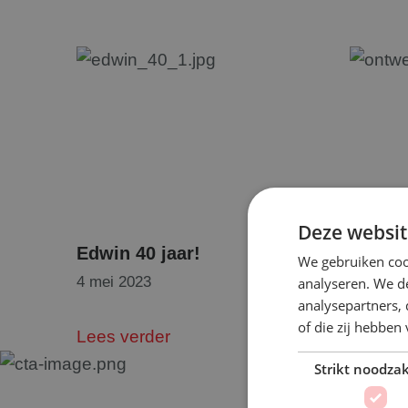
Deze websit
Edwin 40 jaar!
Joost 1
We gebruiken coo
4 mei 2023
2 april 
analyseren. We de
analysepartners,
of die zij hebbe
Lees verder
Lees v
Strikt noodzak