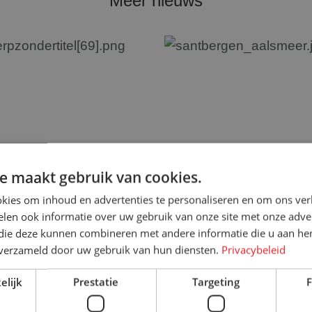
Meer nieuws
e maakt gebruik van cookies.
2,5 jaar in dienst!
Prachtige nieuwe locat
kies om inhoud en advertenties te personaliseren en om ons ver
Aalsmeer
2025
len ook informatie over uw gebruik van onze site met onze adver
 die deze kunnen combineren met andere informatie die u aan hen
26 juni 2018
n verzameld door uw gebruik van hun diensten.
Privacybeleid
erder
Lees verder
elijk
Prestatie
Targeting
F