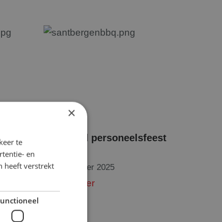
×
ie in
Geslaagd personeelsfeest
keer te
2025!
tentie- en
 heeft verstrekt
18 september 2025
Lees verder
unctioneel