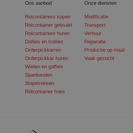
Ons aanbod
Onze diensten
Rolcontainers kopen
Modificatie
CookieScriptConse
Rolcontainer gebruikt
Transport
Rolcontainers huren
Verhuur
Dollies en trollies
Reparatie
Orderpickkarren
Productie op maat
Naam
Orderpickkar huren
Vaak gezocht
Naam
Aanbi
_clck
Wielen en gaffels
SRM_B
Micro
.c.bi
Spanbanden
_gid
MUID
Micro
Stapelrekken
.clari
Rolcontainer hoes
_gat_UA-
148171067-1
SM
.c.cla
_fbp
Meta 
.sant