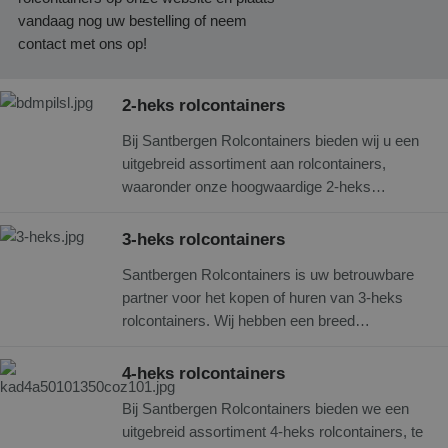
vandaag nog uw bestelling of neem
contact met ons op!
2-heks rolcontainers
Bij Santbergen Rolcontainers bieden wij u een
uitgebreid assortiment aan rolcontainers,
waaronder onze hoogwaardige 2-heks
rolcontainers. Deze rolcontainer is ideaal voor
verschillende logistieke toepassingen, van
3-heks rolcontainers
magazijnen tot winkels en distributiecentra.
Santbergen Rolcontainers is uw betrouwbare
Ons aanbod bestaat zowel uit
partner voor het kopen of huren van 3-heks
standaardmodellen als uit maatwerkopties. Alle
rolcontainers. Wij hebben een breed
containers zijn van zeer hoge kwaliteit en
assortiment aan rolcontainers met zowel
hebben eerlijke prijzen. Ontdek hieronder de
nieuwe als tweedehands modellen. Onze
vele voordelen van deze veelzijdige logistieke
4-heks rolcontainers
rolcontainers zijn geschikt om in te zetten voor
oplossing en bestel uw 2-heks rolcontainer
Bij Santbergen Rolcontainers bieden we een
diverse logistieke toepassingen, zoals
vandaag nog online!
uitgebreid assortiment 4-heks rolcontainers, te
magazijnen, winkels, distributiecentra en meer.