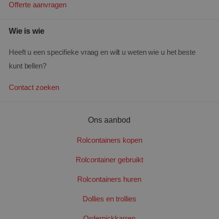
Offerte aanvragen
Wie is wie
PHPSESSID
Sess
PHP.net
www.santbergenrolcontainers.nl
Heeft u een specifieke vraag en wilt u weten wie u het beste
kunt bellen?
Contact zoeken
Google Privacy Policy
Ons aanbod
Rolcontainers kopen
Rolcontainer gebruikt
Rolcontainers huren
Dollies en trollies
Orderpickkarren