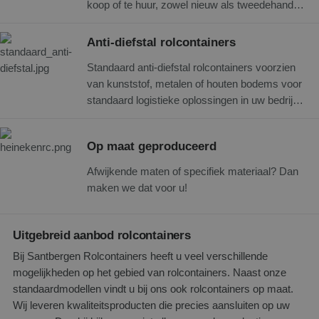
koop of te huur, zowel nieuw als tweedehands.
Daarbij heeft u keuze uit verschillende maten
Hiermee tilt u uw logistieke processen naar
of kunt u kiezen voor een rolcontainer op maat.
een hoger niveau. Onze rolcontainers zijn
Hoge kwaliteit en voordelige prijzen verzekerd!
Anti-diefstal rolcontainers
uitermate geschikt als transportmiddel in
Standaard anti-diefstal rolcontainers voorzien
magazijnen, winkels, distributiecentra
van kunststof, metalen of houten bodems voor
enzovoort. U heeft bij ons de keuze uit diverse
standaard logistieke oplossingen in uw bedrijf,
maten en we bieden tevens op maat gemaakte
tegen een eerlijke prijs.
4-heks rolcontainers. Kies voor onze
producten en wees verzekerd van uitstekende
Op maat geproduceerd
kwaliteit en scherpe prijzen!
Afwijkende maten of specifiek materiaal? Dan
maken we dat voor u!
Uitgebreid aanbod rolcontainers
Bij Santbergen Rolcontainers heeft u veel verschillende
mogelijkheden op het gebied van rolcontainers. Naast onze
standaardmodellen vindt u bij ons ook rolcontainers op maat.
Wij leveren kwaliteitsproducten die precies aansluiten op uw