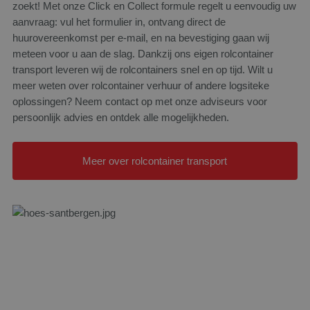
zoekt! Met onze Click en Collect formule regelt u eenvoudig uw
aanvraag: vul het formulier in, ontvang direct de
huurovereenkomst per e-mail, en na bevestiging gaan wij
CookieScriptConsent
4 wek
CookieScript
meteen voor u aan de slag. Dankzij ons eigen rolcontainer
dag
www.santbergenrolcontainers.nl
transport leveren wij de rolcontainers snel en op tijd. Wilt u
meer weten over rolcontainer verhuur of andere logsiteke
oplossingen? Neem contact op met onze adviseurs voor
persoonlijk advies en ontdek alle mogelijkheden.
Meer over rolcontainer transport
Naam
Aanbieder
/
Domein
Vervaldatum
_clck
.santbergenrolcontainers.nl
1 jaar
Naam
Aanbieder
/
Domein
Vervaldatum
Omschr
g
SRM_B
1 jaar
Dit is 
Microsoft Corporation
d
MSN 1s
.c.bing.com
die zor