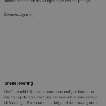
standaard maten en uitvoeringen tegen een eerlijke prijs.
PHPSESSID
Sess
PHP.net
www.santbergenrolcontainers.nl
Google Privacy Policy
Snelle levering
Heeft u onmiddelijk extra rolcontainers nodig en kunt u niet
wachten op de productie? Kies dan voor rolcontainer verhuur
bij Santbergen Rolcontainers en krijg snel de oplossing die u