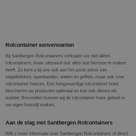
g
goede 
w
deze w
t
MUID
1 jaar
Deze c
Microsoft Corporation
_gid
1 dag
Google LLC
veel ge
.clarity.ms
g
.santbergenrolcontainers.nl
mijn Mi
G
een un
s
gebruik
w
kan wo
door i
w
Rolcontainer aanverwanten
microso
Algeme
aangen
Bij Santbergen Rolcontainers verkopen we niet alleen
t
synchr
rolcontainers, maar uiteraard ook alles wat hiermee te maken
veel ve
Micros
heeft. Zo bent u bij ons ook aan het juiste adres van
_gat_UA-
.santbergenrolcontainers.nl
1 minuut
D
waardo
148171067-1
kunne
stapelrekken, spanbanden, wielen en gaffels, maar ook voor
i
gevolg
G
rolcontainer hoezen. Een hoogwaardige rolcontainer hoes
w
SM
.c.clarity.ms
Sessie
Dit is 
beschermt uw producten optimaal en kan ook dienen als
MSN 1s
die we
isolatie. Bovendien kunnen wij de rolcontainer hoes geheel in
het ge
b
uw eigen huisstijl maken.
website
a
analyse
b
_fbp
2 maanden 4
Gebrui
Meta Platform Inc.
i
Aan de slag met Santbergen Rolcontainers
weken
Facebo
.santbergenrolcontainers.nl
_
reeks
advert
Wilt u meer informatie over Santbergen Rolcontainers of direct
te leve