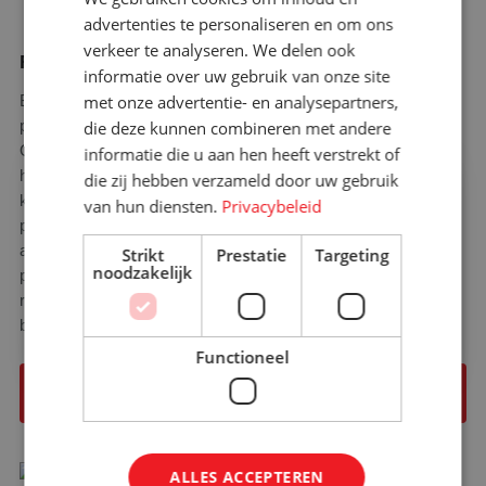
advertenties te personaliseren en om ons
verkeer te analyseren. We delen ook
Rolcontainers op maat
informatie over uw gebruik van onze site
met onze advertentie- en analysepartners,
Bij Santbergen Rolcontainers hebben we eigen
productieafdeling voor hoogwaardige maatwerk rolcontainers.
die deze kunnen combineren met andere
Of het nu gaat om 3-heks of 4-heks rolcontainers, kunststof of
informatie die u aan hen heeft verstrekt of
×
houten bodem, of verschillende afmetingen en wielen - alles
die zij hebben verzameld door uw gebruik
Bent u op zoek naar meer
kan op maat gemaakt worden. We analyseren uw logistieke
van hun diensten.
Privacybeleid
informatie?
proces en passen de rolcontainer aan uw bedrijfsbehoeften
Graag komen we met u in contact
aan. Van prototype tot productie, wij leveren rolcontainers die
Strikt
Prestatie
Targeting
noodzakelijk
perfect passen uw uw logistieke proces. Of u nu een
rolcontainer of een hele serie rolcontainers nodig heeft, wij
Contact opnemen!
bieden altijd een Hollands kwaliteitsproduct.
Functioneel
Rolcontainers op maat
ALLES ACCEPTEREN