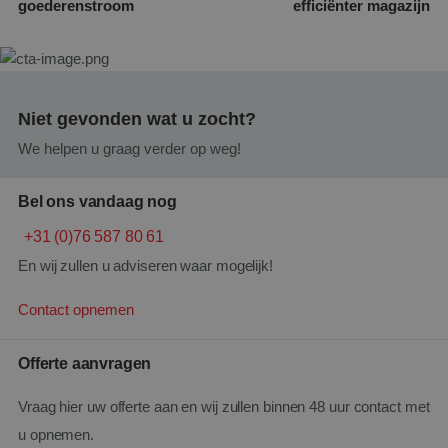
website
goederenstroom
efficiënter magazijn
analyse
a
G
ANONCHK
9 minuten 58
Deze c
Microsoft Corporation
seconden
verzame
.c.clarity.ms
u
over h
eindge
e
website
over e
Niet gevonden wat u zocht?
t
adverte
k
eindge
We helpen u graag verder op weg!
mogelij
voordat
e
genoem
bezoch
Bel ons vandaag nog
b
_gcl_au
2 maanden 4
Deze c
Google LLC
t
+31 (0)76 587 80 61
weken
ingeste
.santbergenrolcontainers.nl
Doublec
d
En wij zullen u adviseren waar mogelijk!
informa
hoe de
de webs
Contact opnemen
en ove
adverte
eindgeb
gezien 
Offerte aanvragen
genoem
bezoch
Vraag hier uw offerte aan en wij zullen binnen 48 uur contact met
u opnemen.