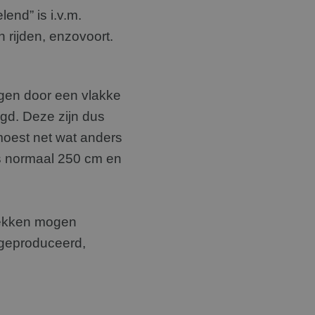
end” is i.v.m.
 rijden, enzovoort.
gen door een vlakke
igd. Deze zijn dus
moest net wat anders
s normaal 250 cm en
ekken mogen
geproduceerd,