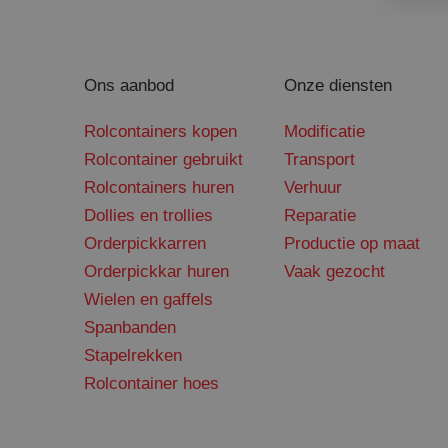
Naam
Naam
Aanbi
_clck
SRM_B
Micro
.c.bi
Ons aanbod
Onze diensten
_gid
MUID
Micro
.clari
Rolcontainers kopen
Modificatie
Rolcontainer gebruikt
Transport
_gat_UA-
148171067-1
SM
.c.cla
Rolcontainers huren
Verhuur
Dollies en trollies
Reparatie
_fbp
Meta 
.sant
Orderpickkarren
Productie op maat
MUID
Micro
Orderpickkar huren
Vaak gezocht
_clsk
.bing
Wielen en gaffels
Spanbanden
MR
Micro
Stapelrekken
_ga_WZ58SK35C8
.c.cla
Rolcontainer hoes
MR
Micro
_ga
.c.bi
ANONCHK
Micro