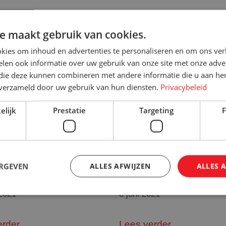
Meer nieuws
e maakt gebruik van cookies.
kies om inhoud en advertenties te personaliseren en om ons ver
len ook informatie over uw gebruik van onze site met onze adver
 die deze kunnen combineren met andere informatie die u aan hen
n verzameld door uw gebruik van hun diensten.
Privacybeleid
elijk
Prestatie
Targeting
F
ick kar helemaal op
Rolcontainer voor LE
ERGEVEN
ALLES AFWIJZEN
ALLES 
verlichting
 2021
8 juni 2021
Strikt noodzakelijk
Prestatie
Targeting
Functioneel
erder
Lees verder