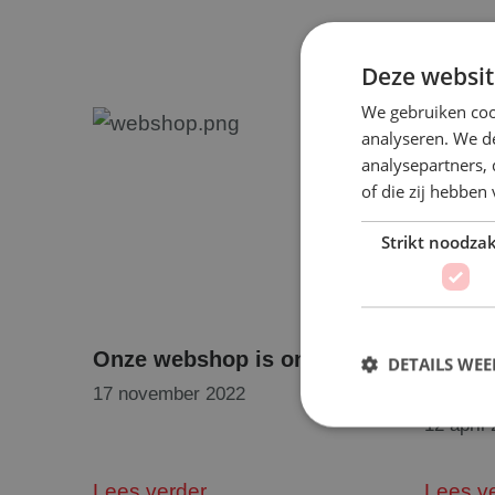
Deze websit
We gebruiken coo
analyseren. We de
analysepartners,
of die zij hebbe
Strikt noodzak
Onze webshop is online!
Orderp
DETAILS WE
maat!
17 november 2022
12 april
Lees verder
Lees v