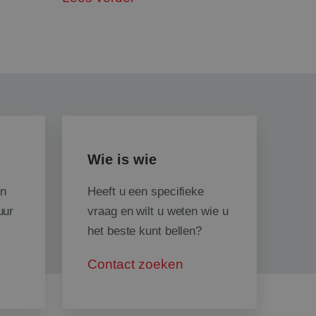
elding en
 de taalvoorkeur
en inhoud te leveren
waardoor een betere
arandeerd.
caties op basis van
icator voor
dt gebruikt om
es te
 gesproken een
Wie is wie
er, hoe het wordt
or de site, maar een
den van een
an
Heeft u een specifieke
ruiker tussen
uur
vraag en wilt u weten wie u
oor de Cookie-
.
het beste kunt bellen?
kievoorkeuren van
cookie-banner van
lijk om correct te
Contact zoeken