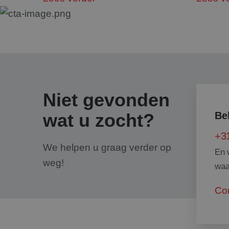
Strikt noodzakelijke
accountbeheer. De we
Naam
googtrans
PHPSESSID
Niet gevonden
wat u zocht?
Be
+31
We helpen u graag verder op
En 
weg!
CookieScriptConse
waa
Co