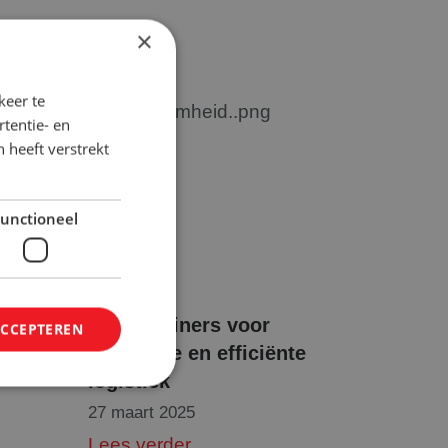
×
keer te
tentie- en
 heeft verstrekt
unctioneel
D
Rolcontainers voor
ACCEPTEREN
duurzame en efficiënte
logistiek
27 maart 2025
Lees verder