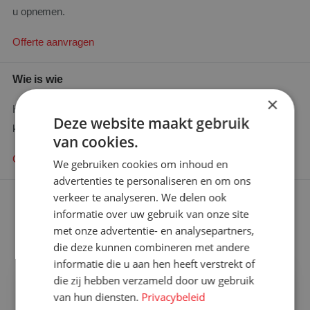
u opnemen.
Offerte aanvragen
Wie is wie
×
Heeft u een specifieke vraag en wilt u weten wie u het beste
Deze website maakt gebruik
kunt bellen?
van cookies.
Contact zoeken
We gebruiken cookies om inhoud en
advertenties te personaliseren en om ons
verkeer te analyseren. We delen ook
Ons aanbod
informatie over uw gebruik van onze site
met onze advertentie- en analysepartners,
Rolcontainers kopen
die deze kunnen combineren met andere
Rolcontainer gebruikt
informatie die u aan hen heeft verstrekt of
×
die zij hebben verzameld door uw gebruik
Bent u op zoek naar meer
Rolcontainers huren
van hun diensten.
Privacybeleid
informatie?