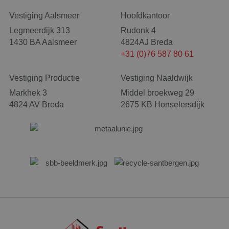
Google Privacy Policy
Vestiging Aalsmeer
Hoofdkantoor
Legmeerdijk 313
Rudonk 4
1430 BA Aalsmeer
4824AJ Breda
+31 (0)76 587 80 61
Vestiging Productie
Vestiging Naaldwijk
Markhek 3
Middel broekweg 29
4824 AV Breda
2675 KB Honselersdijk
CookieScriptConsent
4 wek
CookieScript
dag
www.santbergenrolcontainers.nl