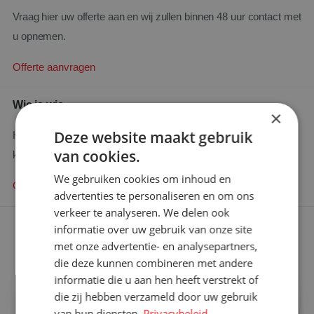
Vraag hier uw offerte aan en wij zullen binnen 48 uur contact met
u opnemen.
Offerte aanvragen
Wie is wie
×
Deze website maakt gebruik
Heeft u een specifieke vraag en wilt u weten wie u het beste
van cookies.
kunt bellen?
We gebruiken cookies om inhoud en
Contact zoeken
advertenties te personaliseren en om ons
verkeer te analyseren. We delen ook
informatie over uw gebruik van onze site
Ons aanbod
met onze advertentie- en analysepartners,
Rolcontainers kopen
die deze kunnen combineren met andere
informatie die u aan hen heeft verstrekt of
Rolcontainer gebruikt
×
die zij hebben verzameld door uw gebruik
Bent u op zoek naar meer
van hun diensten.
Privacybeleid