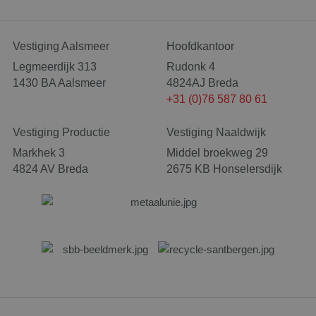
Google Privacy Policy
Vestiging Aalsmeer
Hoofdkantoor
Legmeerdijk 313
Rudonk 4
1430 BA Aalsmeer
4824AJ Breda
+31 (0)76 587 80 61
Vestiging Productie
Vestiging Naaldwijk
Markhek 3
Middel broekweg 29
4824 AV Breda
2675 KB Honselersdijk
CookieScriptConsent
4 wek
CookieScript
dag
www.santbergenrolcontainers.nl