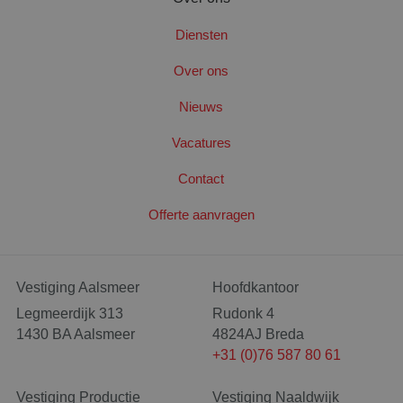
Diensten
PHPSESSID
Sess
PHP.net
www.santbergenrolcontainers.nl
Over ons
Nieuws
Google Privacy Policy
Vacatures
Contact
Offerte aanvragen
Vestiging Aalsmeer
Hoofdkantoor
Legmeerdijk 313
Rudonk 4
1430 BA Aalsmeer
4824AJ Breda
+31 (0)76 587 80 61
Vestiging Productie
Vestiging Naaldwijk
CookieScriptConsent
4 wek
CookieScript