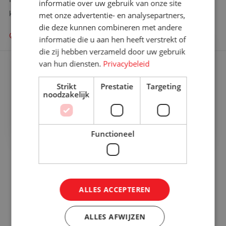
informatie over uw gebruik van onze site
kunt bellen?
met onze advertentie- en analysepartners,
die deze kunnen combineren met andere
Contact zoeken
informatie die u aan hen heeft verstrekt of
×
die zij hebben verzameld door uw gebruik
Bent u op zoek naar meer
van hun diensten.
Privacybeleid
informatie?
Ons aanbod
Graag komen we met u in contact
Strikt
Prestatie
Targeting
Rolcontainers kopen
noodzakelijk
Rolcontainer gebruikt
Contact opnemen!
Rolcontainers huren
Functioneel
Dollies en trollies
Orderpickkarren
ALLES ACCEPTEREN
Orderpickkar huren
Wielen en gaffels
ALLES AFWIJZEN