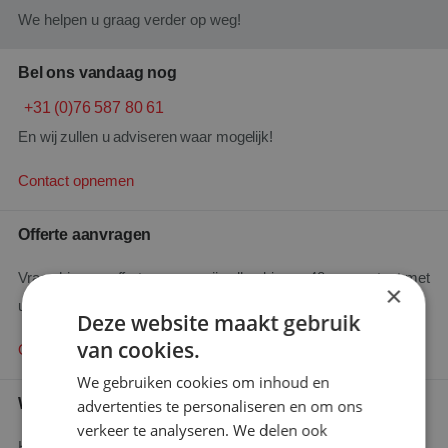
We helpen u graag verder op weg!
Bel ons vandaag nog
+31 (0)76 587 80 61
En wij zullen u adviseren waar mogelijk!
Contact opnemen
Offerte aanvragen
Vraag hier uw offerte aan en wij zullen binnen 48 uur contact met
×
u opnemen.
Deze website maakt gebruik
van cookies.
Offerte aanvragen
We gebruiken cookies om inhoud en
Wie is wie
advertenties te personaliseren en om ons
verkeer te analyseren. We delen ook
Heeft u een specifieke vraag en wilt u weten wie u het beste