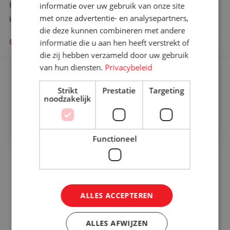
Heeft u een specifieke vraag en wilt u weten wie u het beste
informatie over uw gebruik van onze site
met onze advertentie- en analysepartners,
kunt bellen?
die deze kunnen combineren met andere
Contact zoeken
informatie die u aan hen heeft verstrekt of
×
die zij hebben verzameld door uw gebruik
Bent u op zoek naar meer
van hun diensten.
Privacybeleid
informatie?
Ons aanbod
Graag komen we met u in contact
Strikt
Prestatie
Targeting
Rolcontainers kopen
noodzakelijk
Contact opnemen!
Rolcontainer gebruikt
Functioneel
Rolcontainers huren
Dollies en trollies
Orderpickkarren
ALLES ACCEPTEREN
Orderpickkar huren
Wielen en gaffels
ALLES AFWIJZEN