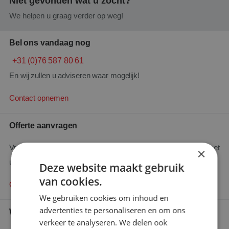
Niet gevonden wat u zocht?
We helpen u graag verder op weg!
Bel ons vandaag nog
+31 (0)76 587 80 61
En wij zullen u adviseren waar mogelijk!
Contact opnemen
Offerte aanvragen
Vraag hier uw offerte aan en wij zullen binnen 48 uur contact met
×
u opnemen.
Deze website maakt gebruik
van cookies.
Offerte aanvragen
We gebruiken cookies om inhoud en
advertenties te personaliseren en om ons
Wie is wie
verkeer te analyseren. We delen ook