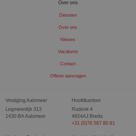
Over ons
Diensten
PHPSESSID
Sess
PHP.net
www.santbergenrolcontainers.nl
Over ons
Nieuws
Google Privacy Policy
Vacatures
Contact
Offerte aanvragen
Vestiging Aalsmeer
Hoofdkantoor
Legmeerdijk 313
Rudonk 4
1430 BA Aalsmeer
4824AJ Breda
+31 (0)76 587 80 61