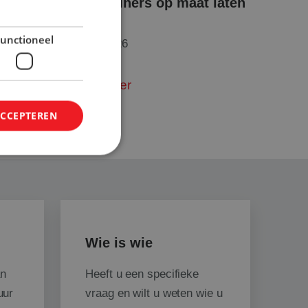
Rolcontainers op maat laten
in de
maken
unctioneel
9 maart 2026
Lees verder
ACCEPTEREN
elding en
Wie is wie
 de taalvoorkeur
en inhoud te leveren
an
Heeft u een specifieke
waardoor een betere
arandeerd.
uur
vraag en wilt u weten wie u