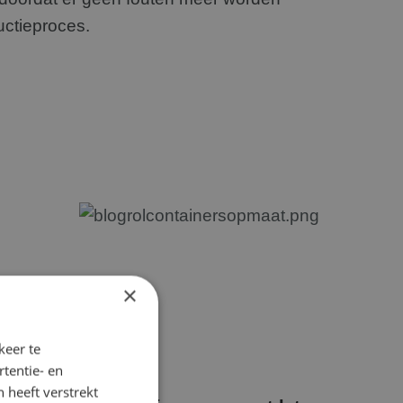
uctieproces.
×
keer te
tentie- en
 heeft verstrekt