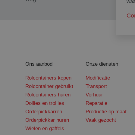
PHPSESSID
waa
Co
CookieScriptConse
Ons aanbod
Onze diensten
Rolcontainers kopen
Modificatie
Rolcontainer gebruikt
Transport
Naam
Naam
Aanbi
Rolcontainers huren
Verhuur
_clck
SRM_B
Micro
Dollies en trollies
Reparatie
.c.bi
Orderpickkarren
Productie op maat
_gid
MUID
Micro
.clari
Orderpickkar huren
Vaak gezocht
Wielen en gaffels
_gat_UA-