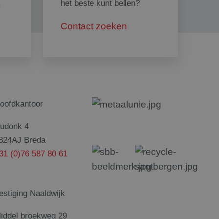
caties op basis van
.
het beste kunt bellen?
icator voor
dt gebruikt om
es te
Contact zoeken
 gesproken een
er, hoe het wordt
or de site, maar een
den van een
ruiker tussen
oor de Cookie-
kievoorkeuren van
cookie-banner van
lijk om correct te
oofdkantoor
udonk 4
824AJ Breda
31 (0)76 587 80 61
rsinteracties en
n om de
 zorgt voor de goede
iteit te verbeteren.
e Analytics. Het
crosoft als een
bezochte pagina en
ld door ingesloten
estiging Naaldwijk
aginaweergaven te
en dat het
rosoft-domeinen,
.
iddel broekweg 29
d door Google