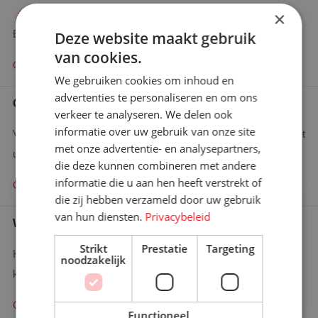
+31 (0)76 587 80 61
×
En wij zullen u adviseren waar mogelijk!
Deze website maakt gebruik
van cookies.
Contact opnemen
We gebruiken cookies om inhoud en
advertenties te personaliseren en om ons
Offerte aanvragen
verkeer te analyseren. We delen ook
informatie over uw gebruik van onze site
Vraag hier uw offerte aan en wij zullen binnen 48 uur contact met
met onze advertentie- en analysepartners,
u opnemen.
die deze kunnen combineren met andere
informatie die u aan hen heeft verstrekt of
Offerte aanvragen
×
die zij hebben verzameld door uw gebruik
Bent u op zoek naar meer
van hun diensten.
Privacybeleid
informatie?
Wie is wie
Graag komen we met u in contact
Strikt
Prestatie
Targeting
Heeft u een specifieke vraag en wilt u weten wie u het beste
noodzakelijk
kunt bellen?
Contact opnemen!
Contact zoeken
Functioneel