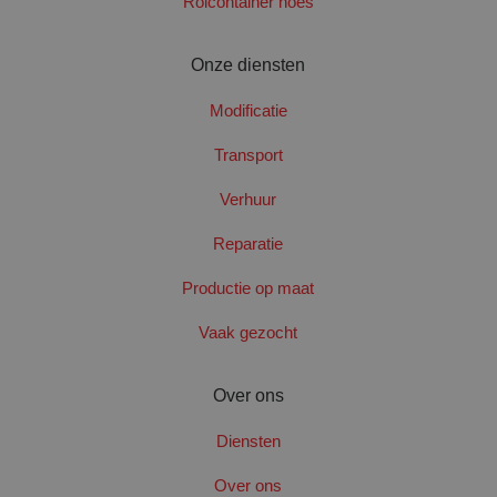
Rolcontainer hoes
Naam
Aanbieder
/
Domein
Verval
googtrans
www.santbergenrolcontainers.nl
Sess
Onze diensten
Modificatie
Transport
Verhuur
Reparatie
PHPSESSID
Sess
PHP.net
www.santbergenrolcontainers.nl
Productie op maat
Vaak gezocht
Google Privacy Policy
Over ons
Diensten
Over ons