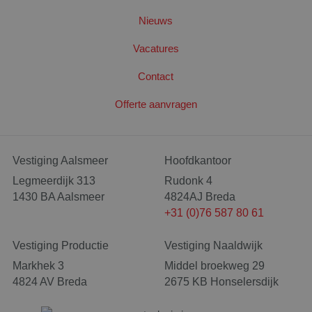
Nieuws
Vacatures
Contact
Offerte aanvragen
CookieScriptConsent
4 wek
CookieScript
dag
www.santbergenrolcontainers.nl
Vestiging Aalsmeer
Hoofdkantoor
Legmeerdijk 313
Rudonk 4
1430 BA Aalsmeer
4824AJ Breda
+31 (0)76 587 80 61
Vestiging Productie
Vestiging Naaldwijk
Markhek 3
Middel broekweg 29
4824 AV Breda
2675 KB Honselersdijk