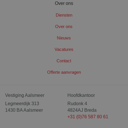
Over ons
Diensten
Over ons
Nieuws
Vacatures
Contact
Offerte aanvragen
CookieScriptConsent
4 wek
CookieScript
dag
www.santbergenrolcontainers.nl
Vestiging Aalsmeer
Hoofdkantoor
Legmeerdijk 313
Rudonk 4
1430 BA Aalsmeer
4824AJ Breda
+31 (0)76 587 80 61