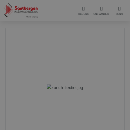
BEL ONS
ONS AANBOD
MENU