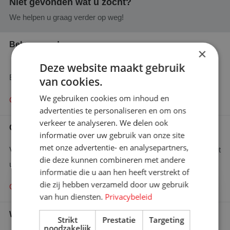
Niet gevonden wat u zocht?
We helpen u graag verder op weg!
Bel ons vandaag nog
×
+31 (0)76 587 80 61
Deze website maakt gebruik
En wij zullen u adviseren waar mogelijk!
van cookies.
We gebruiken cookies om inhoud en
Contact opnemen
advertenties te personaliseren en om ons
verkeer te analyseren. We delen ook
Offerte aanvragen
informatie over uw gebruik van onze site
met onze advertentie- en analysepartners,
Vraag hier uw offerte aan en wij zullen binnen 48 uur contact met
die deze kunnen combineren met andere
u opnemen.
informatie die u aan hen heeft verstrekt of
×
die zij hebben verzameld door uw gebruik
Offerte aanvragen
Bent u op zoek naar meer
van hun diensten.
Privacybeleid
informatie?
Wie is wie
Graag komen we met u in contact
Strikt
Prestatie
Targeting
noodzakelijk