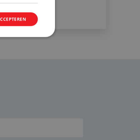
Bekijk ons aanbod
ACCEPTEREN
elding en
 de taalvoorkeur
en inhoud te leveren
waardoor een betere
arandeerd.
caties op basis van
icator voor
dt gebruikt om
es te
 gesproken een
er, hoe het wordt
or de site, maar een
den van een