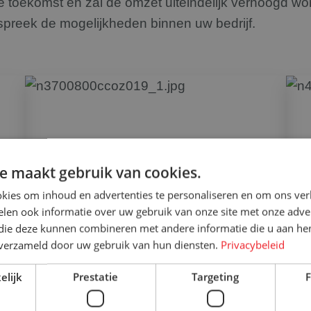
 de toekomst en zal de omzet uiteindelijk verhoogd 
preek de mogelijkheden binnen uw bedrijf.
e maakt gebruik van cookies.
kies om inhoud en advertenties te personaliseren en om ons ver
len ook informatie over uw gebruik van onze site met onze adver
 die deze kunnen combineren met andere informatie die u aan hen
n verzameld door uw gebruik van hun diensten.
Privacybeleid
3-heks rolcontainers
elijk
Prestatie
Targeting
F
Standaard 3-heks rolcontainers