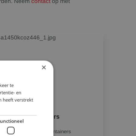
worden. Neem
contact
op met
×
keer te
tentie- en
 heeft verstrekt
4-heks rolcontainers
unctioneel
Standaard 4-heks rolcontainers