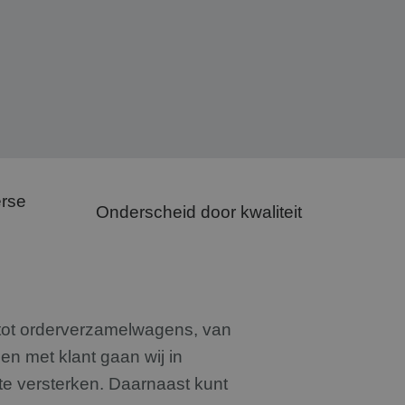
erse
Onderscheid door kwaliteit
tot
orderverzamelwagens
, van
en met klant gaan wij in
te versterken. Daarnaast kunt