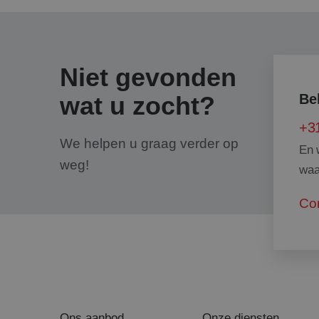
_clsk
.bing
MR
Micro
_ga_WZ58SK35C8
.c.cla
Niet gevonden
MR
Micro
_ga
wat u zocht?
Be
.c.bi
ANONCHK
Micro
+31
.c.cla
We helpen u graag verder op
En 
weg!
waa
_gcl_au
Googl
.sant
Co
Ons aanbod
Onze diensten