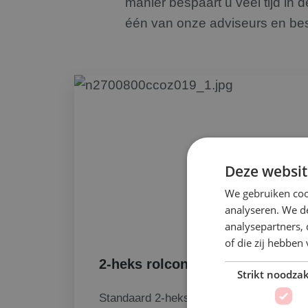
manier bespaart u veel tijd in
één van onze adviseurs en bes
Deze websit
We gebruiken coo
analyseren. We de
analysepartners,
of die zij hebbe
2-heks rolcontainers
Strikt noodzak
Standaard 2-heks rolcontainers