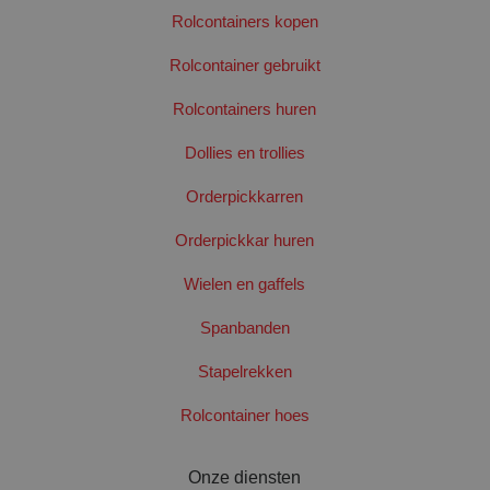
Rolcontainers kopen
googtrans
www.santbergenrolcontainers.nl
Sess
Rolcontainer gebruikt
Rolcontainers huren
Dollies en trollies
Orderpickkarren
Orderpickkar huren
PHPSESSID
Sess
PHP.net
www.santbergenrolcontainers.nl
Wielen en gaffels
Spanbanden
Google Privacy Policy
Stapelrekken
Rolcontainer hoes
Onze diensten