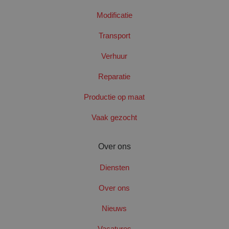
Modificatie
Transport
Verhuur
Reparatie
CookieScriptConsent
4 wek
CookieScript
dag
www.santbergenrolcontainers.nl
Productie op maat
Vaak gezocht
Over ons
Diensten
Over ons
Nieuws
Naam
Aanbieder
/
Domein
Vervaldatum
Vacatures