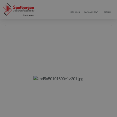
BEL ONS
ONS AANBOD
MENU