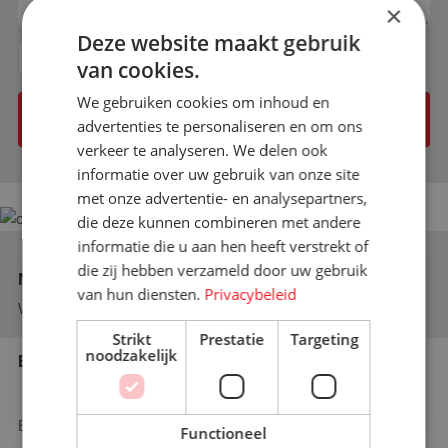
×
Deze website maakt gebruik
Ik heb de
privacy verklaring
van Santbergen gelezen en ga
van cookies.
daarmee akkoord.
We gebruiken cookies om inhoud en
Offerte aanvraag versturen
advertenties te personaliseren en om ons
verkeer te analyseren. We delen ook
informatie over uw gebruik van onze site
met onze advertentie- en analysepartners,
die deze kunnen combineren met andere
informatie die u aan hen heeft verstrekt of
×
die zij hebben verzameld door uw gebruik
Niet gevonden wat u zocht?
Bent u op zoek naar meer
van hun diensten.
Privacybeleid
informatie?
We helpen u graag verder op weg!
Graag komen we met u in contact
Strikt
Prestatie
Targeting
noodzakelijk
Bel ons vandaag nog
Contact opnemen!
+31 (0)76 587 80 61
En wij zullen u adviseren waar mogelijk!
Functioneel