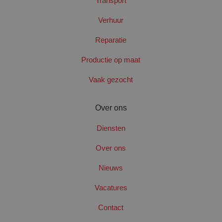
Transport
Verhuur
Reparatie
Productie op maat
CookieScriptConsent
4 wek
CookieScript
dag
www.santbergenrolcontainers.nl
Vaak gezocht
Over ons
Diensten
Over ons
Nieuws
Vacatures
Naam
Aanbieder
/
Domein
Vervaldatum
Contact
_clck
.santbergenrolcontainers.nl
1 jaar