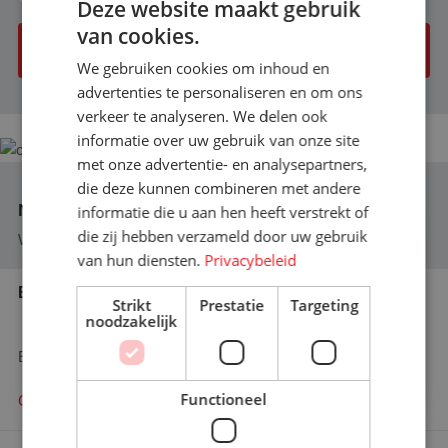
Deze website maakt gebruik
van cookies.
Offerte aanvraag versturen
We gebruiken cookies om inhoud en
advertenties te personaliseren en om ons
verkeer te analyseren. We delen ook
informatie over uw gebruik van onze site
met onze advertentie- en analysepartners,
die deze kunnen combineren met andere
Niet gevonden wat u zocht?
informatie die u aan hen heeft verstrekt of
×
die zij hebben verzameld door uw gebruik
We helpen u graag verder op weg!
Bent u op zoek naar meer
van hun diensten.
Privacybeleid
informatie?
Bel ons vandaag nog
Graag komen we met u in contact
Strikt
Prestatie
Targeting
noodzakelijk
+31 (0)76 587 80 61
Contact opnemen!
En wij zullen u adviseren waar mogelijk!
Functioneel
Contact opnemen