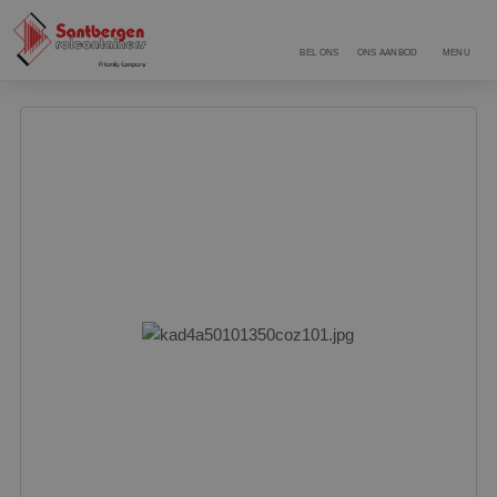
BEL ONS
ONS AANBOD
MENU