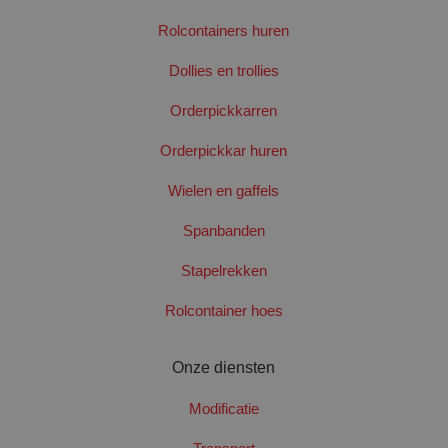
Rolcontainers huren
Dollies en trollies
Orderpickkarren
Orderpickkar huren
PHPSESSID
Sess
PHP.net
Wielen en gaffels
www.santbergenrolcontainers.nl
Spanbanden
Stapelrekken
Google Privacy Policy
Rolcontainer hoes
Onze diensten
Modificatie