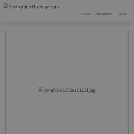
BEL ONS
ONS AANBOD
MENU