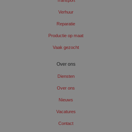
Transport
Verhuur
Reparatie
CookieScriptConsent
4 wek
CookieScript
dag
www.santbergenrolcontainers.nl
Productie op maat
Vaak gezocht
Over ons
Diensten
Over ons
Nieuws
Naam
Aanbieder
/
Domein
Vervaldatum
Vacatures
_clck
.santbergenrolcontainers.nl
1 jaar
Naam
Aanbieder
/
Domein
Vervaldatum
Omschr
Contact
g
SRM_B
1 jaar
Dit is 
Microsoft Corporation
d