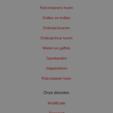
Rolcontainers huren
Dollies en trollies
Orderpickkarren
PHPSESSID
Sess
PHP.net
Orderpickkar huren
www.santbergenrolcontainers.nl
Wielen en gaffels
Spanbanden
Google Privacy Policy
Stapelrekken
Rolcontainer hoes
Onze diensten
Modificatie