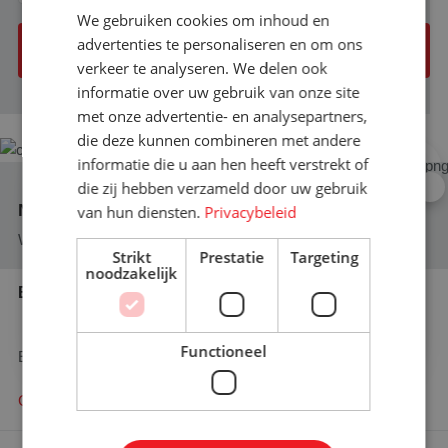
We gebruiken cookies om inhoud en
advertenties te personaliseren en om ons
Offerte aanvraag versturen
verkeer te analyseren. We delen ook
informatie over uw gebruik van onze site
met onze advertentie- en analysepartners,
die deze kunnen combineren met andere
informatie die u aan hen heeft verstrekt of
×
die zij hebben verzameld door uw gebruik
Bent u op zoek naar meer
Niet gevonden wat u zocht?
van hun diensten.
Privacybeleid
informatie?
We helpen u graag verder op weg!
Graag komen we met u in contact
Strikt
Prestatie
Targeting
noodzakelijk
Bel ons vandaag nog
Contact opnemen!
+31 (0)76 587 80 61
Functioneel
En wij zullen u adviseren waar mogelijk!
Contact opnemen