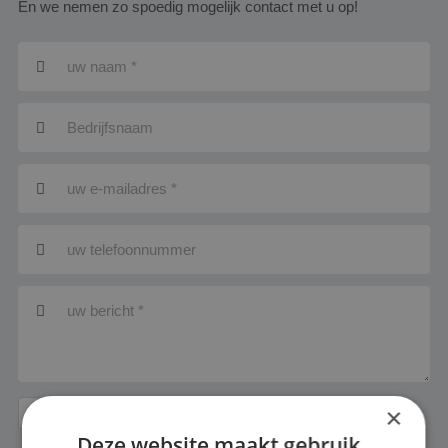
En we nemen zo spoedig mogelijk contact met u op!
Ik heb de
privacy verklaring
van Santbergen gelezen en ga
×
daarmee akkoord.
Deze website maakt gebruik