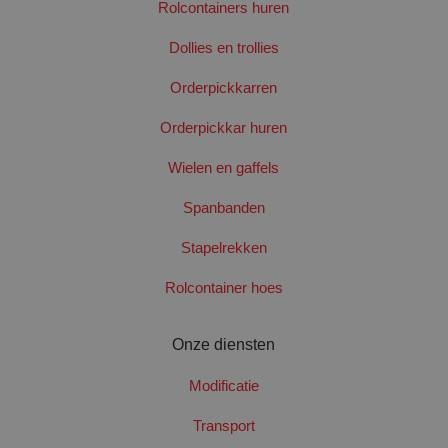
Rolcontainers huren
Dollies en trollies
Orderpickkarren
Orderpickkar huren
Wielen en gaffels
PHPSESSID
Sess
PHP.net
www.santbergenrolcontainers.nl
Spanbanden
Stapelrekken
Google Privacy Policy
Rolcontainer hoes
Onze diensten
Modificatie
Transport