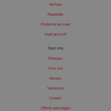
Verhuur
Reparatie
Productie op maat
CookieScriptConsent
4 wek
CookieScript
dag
www.santbergenrolcontainers.nl
Vaak gezocht
Over ons
Diensten
Over ons
Nieuws
Vacatures
Contact
Naam
Aanbieder
/
Domein
Vervaldatum
_clck
.santbergenrolcontainers.nl
1 jaar
Offerte aanvragen
Naam
Aanbieder
/
Domein
Vervaldatum
Omschr