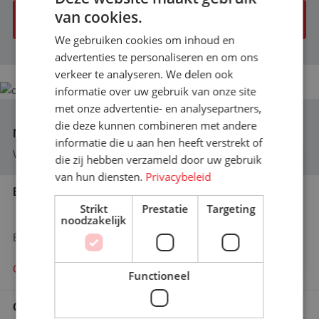
van cookies.
Offerte aanvraag versturen
We gebruiken cookies om inhoud en
advertenties te personaliseren en om ons
verkeer te analyseren. We delen ook
informatie over uw gebruik van onze site
met onze advertentie- en analysepartners,
die deze kunnen combineren met andere
Niet gevonden wat u zocht?
informatie die u aan hen heeft verstrekt of
We helpen u graag verder op weg!
×
die zij hebben verzameld door uw gebruik
Bent u op zoek naar meer
van hun diensten.
Privacybeleid
informatie?
Bel ons vandaag nog
Graag komen we met u in contact
Strikt
Prestatie
Targeting
+31 (0)76 587 80 61
noodzakelijk
En wij zullen u adviseren waar mogelijk!
Contact opnemen!
Contact opnemen
Functioneel
Offerte aanvragen