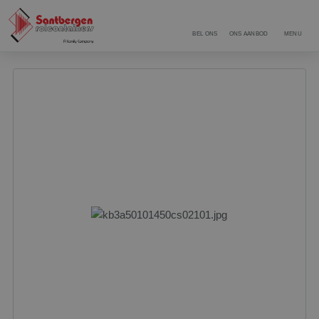
BEL ONS
ONS AANBOD
MENU