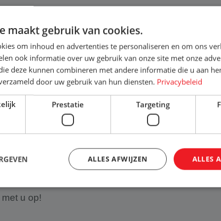
e maakt gebruik van cookies.
kies om inhoud en advertenties te personaliseren en om ons ver
len ook informatie over uw gebruik van onze site met onze adver
 die deze kunnen combineren met andere informatie die u aan hen
n verzameld door uw gebruik van hun diensten.
Privacybeleid
elijk
Prestatie
Targeting
F
kheden?
ERGEVEN
ALLES AFWIJZEN
ALLES 
an
 met u op!
Strikt noodzakelijk
Prestatie
Targeting
Functioneel