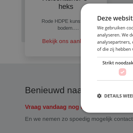
heks
Deze websit
Rode HDPE kunststof
We gebruiken coo
bodem.
analyseren. We de
Met 2 horizontale en 1
Bekijk ons aanbod
diagonale
analysepartners,
verstevigingsplaten. 2
of die zij hebbe
elektrolytisch verzinkte
insteekrekken met
Strikt noodzak
klembeugel en 1 achterrek.
Benieuwd naar de mogelij
DETAILS WE
Vraag vandaag nog een prijsopgave a
En we nemen zo spoedig mogelijk contact