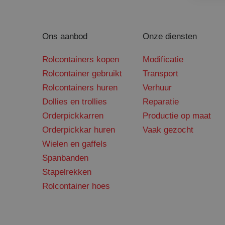
_gcl_au
Googl
.sant
Ons aanbod
Onze diensten
Rolcontainers kopen
Modificatie
Rolcontainer gebruikt
Transport
Rolcontainers huren
Verhuur
Dollies en trollies
Reparatie
Orderpickkarren
Productie op maat
Orderpickkar huren
Vaak gezocht
Wielen en gaffels
Spanbanden
Stapelrekken
Rolcontainer hoes