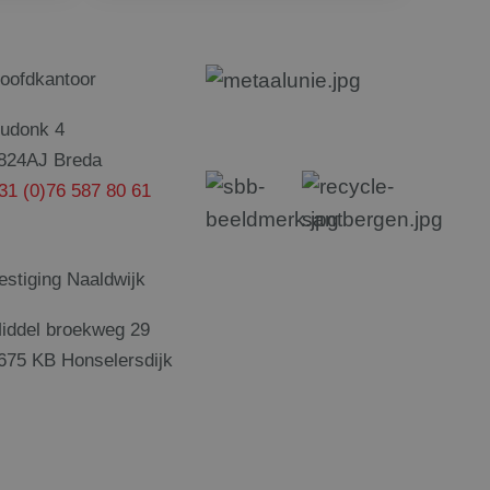
egenereerd nummer
 hij de genoemde
omen in elk
bruikt om
ens te berekenen
 en voert
website gebruikt en
oofdkantoor
iker heeft gezien
udonk 4
824AJ Breda
31 (0)76 587 80 61
estiging Naaldwijk
iddel broekweg 29
675 KB Honselersdijk