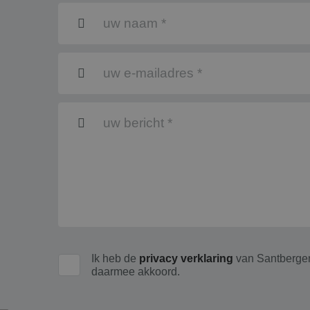
Strikt noodzakelijke
accountbeheer. De we
Naam
googtrans
PHPSESSID
CookieScriptConse
Ik heb de
privacy verklaring
van Santbergen
daarmee akkoord.
Naam