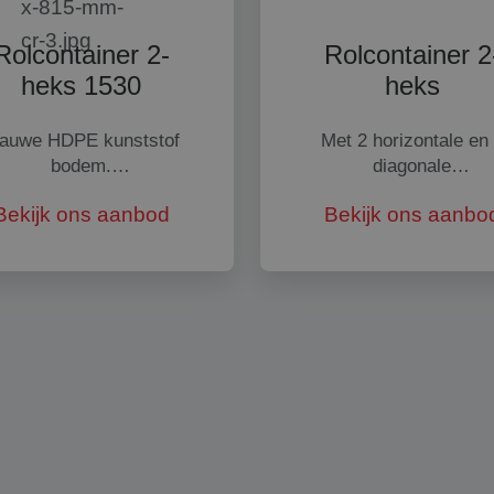
Rolcontainer 2-
Rolcontainer 2
heks 1530
heks
lauwe HDPE kunststof
Met 2 horizontale en
bodem.
diagonale
et 2 horizontale en 1
verstevigingsplaten.
Bekijk ons aanbod
Bekijk ons aanbo
diagonale
elektrolytisch verzink
erstevigingsplaten. 2
insteekrekken met
lektrolytisch verzinkte
klembeugel.
insteekrekken met
klembeugel.