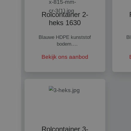
Rolcontainer 2-
heks 1630
Blauwe HDPE kunststof
B
bodem.
Met 2 horizontale en 1
M
Bekijk ons aanbod
diagonale
verstevigingsplaten. 2
v
elektrolytisch verzinkte
e
insteekrekken met
klembeugel.
Rolcontainer 3-