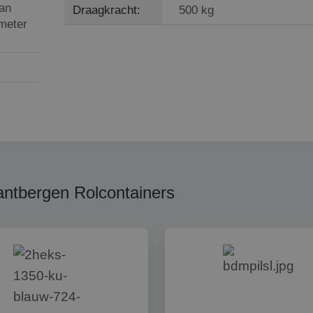
an
Draagkracht:
500 kg
meter
antbergen Rolcontainers