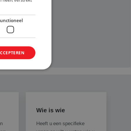
unctioneel
uren
ACCEPTEREN
elding en
Wie is wie
 de taalvoorkeur
en inhoud te leveren
waardoor een betere
an
Heeft u een specifieke
arandeerd.