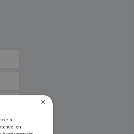
×
keer te
tentie- en
 heeft verstrekt