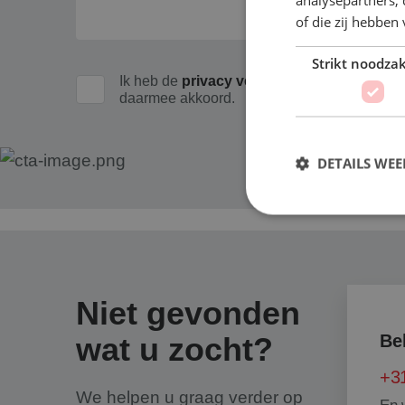
of die zij hebbe
Strikt noodzak
Ik heb de
privacy verklaring
van Santbergen
daarmee akkoord.
DETAILS WE
Strikt noodzakelijke
accountbeheer. De we
Niet gevonden
Naam
wat u zocht?
Be
googtrans
+31
We helpen u graag verder op