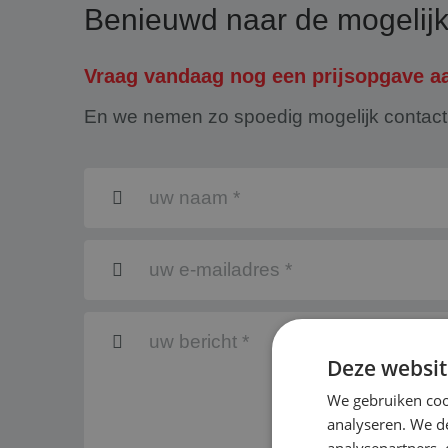
Benieuwd naar de mogelij
Vraag vandaag nog een prijsopgave a
En we nemen zo spoedig mogelijk contact
Deze websit
We gebruiken coo
analyseren. We de
analysepartners,