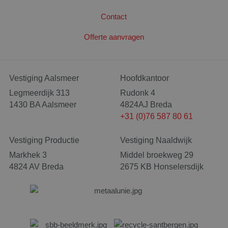
Contact
Offerte aanvragen
PHPSESSID
Ses
PHP.net
www.santbergenrolcontainers.nl
Google Privacy
Vestiging Aalsmeer
Hoofdkantoor
Policy
Legmeerdijk 313
Rudonk 4
1430 BA Aalsmeer
4824AJ Breda
+31 (0)76 587 80 61
Vestiging Productie
Vestiging Naaldwijk
Markhek 3
Middel broekweg 29
4824 AV Breda
2675 KB Honselersdijk