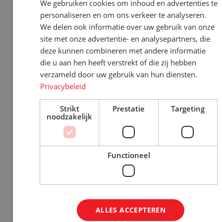
We gebruiken cookies om inhoud en advertenties te
Rolcontainers kopen
personaliseren en om ons verkeer te analyseren.
We delen ook informatie over uw gebruik van onze
Rolcontainer gebruikt
site met onze advertentie- en analysepartners, die
Rolcontainers huren
deze kunnen combineren met andere informatie
die u aan hen heeft verstrekt of die zij hebben
Dollies en trollies
verzameld door uw gebruik van hun diensten.
×
Bent u op zoek naar meer
Privacybeleid
Orderpickkarren
informatie?
Orderpickkar huren
Strikt
Prestatie
Targeting
Graag komen we met u in contact
noodzakelijk
Wielen en gaffels
Contact opnemen!
Spanbanden
Functioneel
Stapelrekken
Rolcontainer hoes
ALLES ACCEPTEREN
Onze diensten