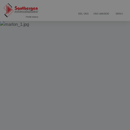
BEL ONS
ONS AANBOD
MENU