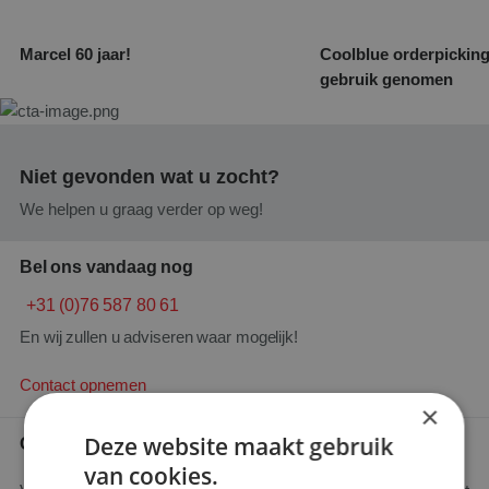
Marcel 60 jaar!
Coolblue orderpicking
gebruik genomen
Niet gevonden wat u zocht?
We helpen u graag verder op weg!
Bel ons vandaag nog
+31 (0)76 587 80 61
En wij zullen u adviseren waar mogelijk!
Contact opnemen
×
Deze website maakt gebruik
Offerte aanvragen
van cookies.