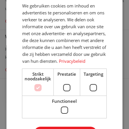
Vraag hier uw offerte aan en wij zullen binnen 48 uur contact met
We gebruiken cookies om inhoud en
u opnemen.
advertenties te personaliseren en om ons
verkeer te analyseren. We delen ook
Offerte aanvragen
informatie over uw gebruik van onze site
met onze advertentie- en analysepartners,
Wie is wie
die deze kunnen combineren met andere
informatie die u aan hen heeft verstrekt of
Heeft u een specifieke vraag en wilt u weten wie u het beste
×
die zij hebben verzameld door uw gebruik
Bent u op zoek naar meer
kunt bellen?
van hun diensten.
Privacybeleid
informatie?
Contact zoeken
Graag komen we met u in contact
Strikt
Prestatie
Targeting
noodzakelijk
Contact opnemen!
Ons aanbod
Functioneel
Rolcontainers kopen
Rolcontainer gebruikt
Rolcontainers huren