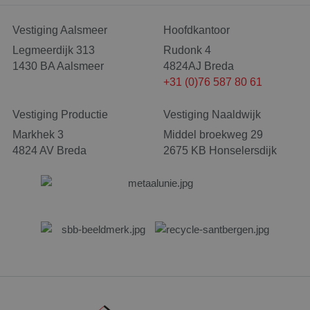
Vestiging Aalsmeer
Hoofdkantoor
Legmeerdijk 313
Rudonk 4
CookieScriptConsent
4 wek
CookieScript
1430 BA Aalsmeer
4824AJ Breda
dag
www.santbergenrolcontainers.nl
+31 (0)76 587 80 61
Vestiging Productie
Vestiging Naaldwijk
Markhek 3
Middel broekweg 29
4824 AV Breda
2675 KB Honselersdijk
Naam
Aanbieder
/
Domein
Vervaldatum
_clck
.santbergenrolcontainers.nl
1 jaar
Naam
Aanbieder
/
Domein
Vervaldatum
Omschr
g
SRM_B
1 jaar
Dit is 
Microsoft Corporation
d