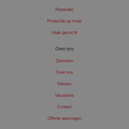
Reparatie
Productie op maat
Vaak gezocht
PHPSESSID
Sess
PHP.net
www.santbergenrolcontainers.nl
Over ons
Diensten
Google Privacy Policy
Over ons
Nieuws
Vacatures
Contact
Offerte aanvragen