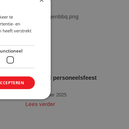
keer te
tentie- en
 heeft verstrekt
unctioneel
ne!
Geslaagd personeelsfeest
ACCEPTEREN
2025!
18 september 2025
Lees verder
elding en