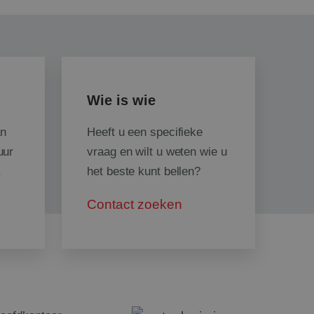
 de taalvoorkeur
en inhoud te leveren
waardoor een betere
arandeerd.
caties op basis van
icator voor
Wie is wie
dt gebruikt om
es te
 gesproken een
an
Heeft u een specifieke
er, hoe het wordt
or de site, maar een
uur
vraag en wilt u weten wie u
den van een
ruiker tussen
.
het beste kunt bellen?
oor de Cookie-
Contact zoeken
kievoorkeuren van
cookie-banner van
lijk om correct te
rsinteracties en