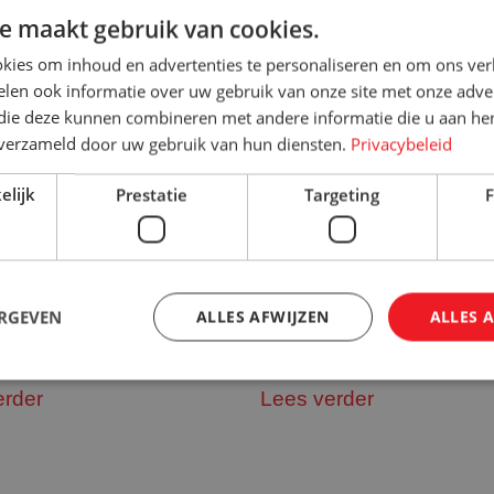
e maakt gebruik van cookies.
kies om inhoud en advertenties te personaliseren en om ons ver
len ook informatie over uw gebruik van onze site met onze adver
 die deze kunnen combineren met andere informatie die u aan hen
n verzameld door uw gebruik van hun diensten.
Privacybeleid
elijk
Prestatie
Targeting
F
ige nieuwe locatie in
Onze webshop is onli
ERGEVEN
ALLES AFWIJZEN
ALLES 
eer
17 november 2022
2018
erder
Lees verder
Strikt noodzakelijk
Prestatie
Targeting
Functioneel
 cookies maken de kernfunctionaliteiten van de website mogelijk, zoals gebruikersaanm
bsite kan niet goed worden gebruikt zonder de strikt noodzakelijke cookies.