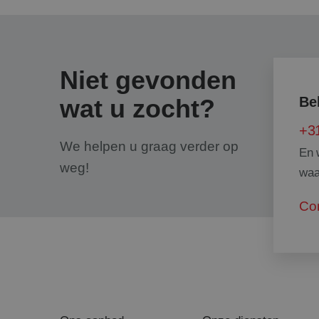
Naam
googtrans
Niet gevonden
PHPSESSID
wat u zocht?
Be
+31
We helpen u graag verder op
En 
weg!
waa
CookieScriptConse
Co
Naam
Naam
Aanbi
_clck