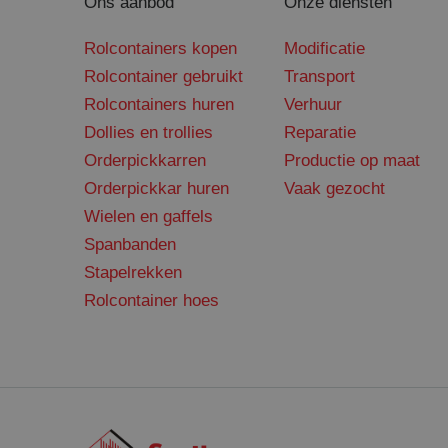
Ons aanbod
Onze diensten
SRM_B
Micro
.c.bi
_gid
Rolcontainers kopen
Modificatie
MUID
Micro
.clari
Rolcontainer gebruikt
Transport
Rolcontainers huren
Verhuur
_gat_UA-
148171067-1
Dollies en trollies
Reparatie
SM
.c.cla
Orderpickkarren
Productie op maat
_fbp
Meta 
Orderpickkar huren
Vaak gezocht
.sant
Wielen en gaffels
MUID
Micro
_clsk
.bing
Spanbanden
Stapelrekken
Rolcontainer hoes
MR
Micro
_ga_WZ58SK35C8
.c.cla
MR
Micro
_ga
.c.bi
ANONCHK
Micro
.c.cla