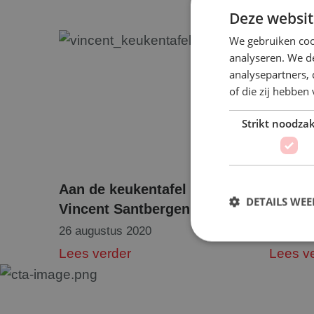
Deze websit
We gebruiken coo
analyseren. We de
analysepartners,
of die zij hebbe
Strikt noodzak
Aan de keukentafel met
Pracht
DETAILS WE
Vincent Santbergen
Aalsm
26 augustus 2020
26 juni 
Lees verder
Lees v
Strikt noodzakelijke
accountbeheer. De we