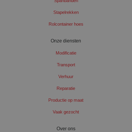
Spanbanden
gebruikersaanmelding en accountbeheer. De
website kan niet goed worden gebruikt zonder de
Stapelrekken
strikt noodzakelijke cookies.
Naam
Aanbieder
/
Domein
Verval
Rolcontainer hoes
googtrans
www.santbergenrolcontainers.nl
Sess
Onze diensten
Modificatie
Transport
Verhuur
PHPSESSID
Sess
PHP.net
Reparatie
www.santbergenrolcontainers.nl
Productie op maat
Vaak gezocht
Google Privacy Policy
Over ons