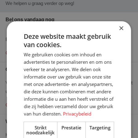
We helpen u graag verder op weg!
Bel ons vandaag nog
×
+31 (0)76 587 80 61
Deze website maakt gebruik
En wij zullen u adviseren waar mogelijk!
van cookies.
Contact opnemen
We gebruiken cookies om inhoud en
advertenties te personaliseren en om ons
verkeer te analyseren. We delen ook
Offerte aanvragen
informatie over uw gebruik van onze site
Vraag hier uw offerte aan en wij zullen binnen 48 uur contact met
met onze advertentie- en analysepartners,
die deze kunnen combineren met andere
u opnemen.
informatie die u aan hen heeft verstrekt of
×
Offerte aanvragen
die zij hebben verzameld door uw gebruik
Bent u op zoek naar meer
van hun diensten.
Privacybeleid
informatie?
Wie is wie
Graag komen we met u in contact
Strikt
Prestatie
Targeting
noodzakelijk
Heeft u een specifieke vraag en wilt u weten wie u het beste