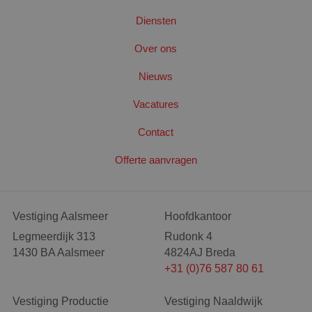
Diensten
Over ons
Nieuws
Vacatures
Contact
Offerte aanvragen
CookieScriptConsent
4 wek
CookieScript
dag
www.santbergenrolcontainers.nl
Vestiging Aalsmeer
Hoofdkantoor
Legmeerdijk 313
Rudonk 4
1430 BA Aalsmeer
4824AJ Breda
+31 (0)76 587 80 61
Vestiging Productie
Vestiging Naaldwijk