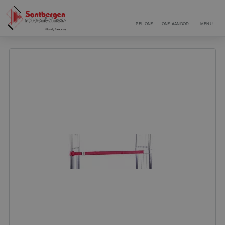
BEL ONS
ONS AANBOD
MENU