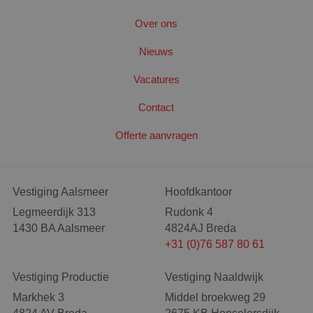
Over ons
Nieuws
Vacatures
Contact
Offerte aanvragen
CookieScriptConsent
4 wek
CookieScript
dag
www.santbergenrolcontainers.nl
Vestiging Aalsmeer
Hoofdkantoor
Legmeerdijk 313
Rudonk 4
1430 BA Aalsmeer
4824AJ Breda
+31 (0)76 587 80 61
Vestiging Productie
Vestiging Naaldwijk
Markhek 3
Middel broekweg 29