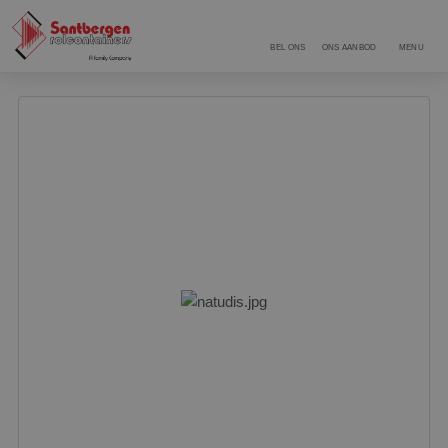
BEL ONS
ONS AANBOD
MENU