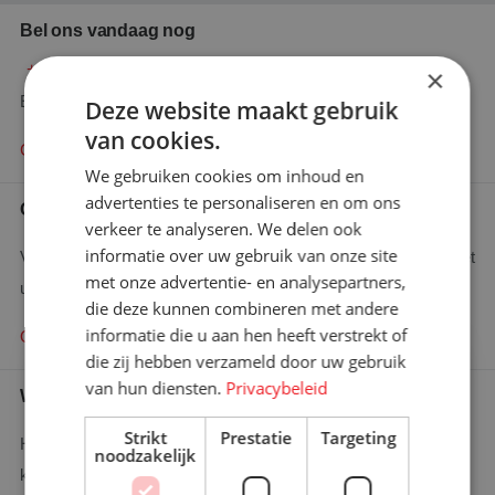
Bel ons vandaag nog
+31 (0)76 587 80 61
×
En wij zullen u adviseren waar mogelijk!
Deze website maakt gebruik
van cookies.
Contact opnemen
We gebruiken cookies om inhoud en
advertenties te personaliseren en om ons
Offerte aanvragen
verkeer te analyseren. We delen ook
informatie over uw gebruik van onze site
Vraag hier uw offerte aan en wij zullen binnen 48 uur contact met
met onze advertentie- en analysepartners,
u opnemen.
die deze kunnen combineren met andere
informatie die u aan hen heeft verstrekt of
Offerte aanvragen
×
die zij hebben verzameld door uw gebruik
Bent u op zoek naar meer
van hun diensten.
Privacybeleid
Wie is wie
informatie?
Graag komen we met u in contact
Strikt
Prestatie
Targeting
Heeft u een specifieke vraag en wilt u weten wie u het beste
noodzakelijk
kunt bellen?
Contact opnemen!