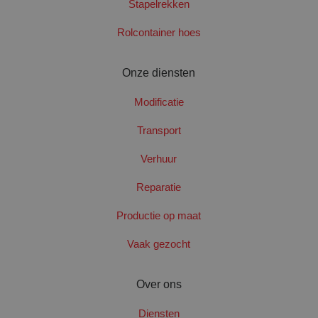
Stapelrekken
website kan niet goed worden gebruikt zonder de
strikt noodzakelijke cookies.
Rolcontainer hoes
Naam
Aanbieder
/
Domein
Verval
googtrans
www.santbergenrolcontainers.nl
Sess
Onze diensten
Modificatie
Transport
Verhuur
Reparatie
PHPSESSID
Sess
PHP.net
www.santbergenrolcontainers.nl
Productie op maat
Vaak gezocht
Google Privacy Policy
Over ons
Diensten