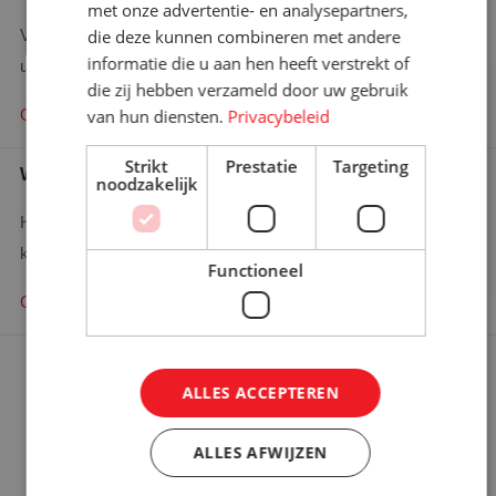
met onze advertentie- en analysepartners,
die deze kunnen combineren met andere
Vraag hier uw offerte aan en wij zullen binnen 48 uur contact met
informatie die u aan hen heeft verstrekt of
u opnemen.
×
die zij hebben verzameld door uw gebruik
Bent u op zoek naar meer
van hun diensten.
Privacybeleid
Offerte aanvragen
informatie?
Graag komen we met u in contact
Strikt
Prestatie
Targeting
Wie is wie
noodzakelijk
Contact opnemen!
Heeft u een specifieke vraag en wilt u weten wie u het beste
kunt bellen?
Functioneel
Contact zoeken
Ons aanbod
ALLES ACCEPTEREN
Rolcontainers kopen
ALLES AFWIJZEN
Rolcontainer gebruikt