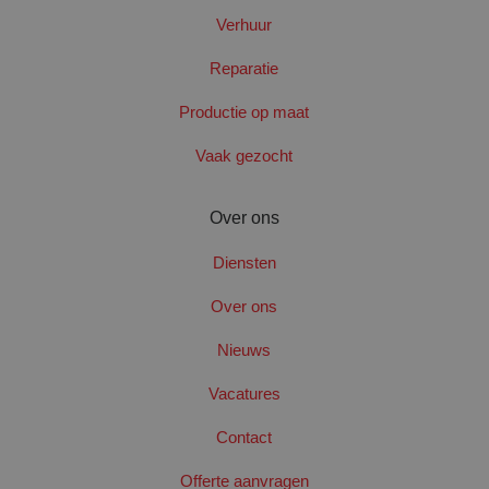
Verhuur
PHPSESSID
Sess
PHP.net
www.santbergenrolcontainers.nl
Reparatie
Productie op maat
Google Privacy Policy
Vaak gezocht
Over ons
Diensten
Over ons
Nieuws
Vacatures
Contact
CookieScriptConsent
4 wek
CookieScript
dag
Offerte aanvragen
www.santbergenrolcontainers.nl