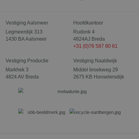
Vestiging Aalsmeer
Hoofdkantoor
Legmeerdijk 313
Rudonk 4
1430 BA Aalsmeer
4824AJ Breda
+31 (0)76 587 80 61
Vestiging Productie
Vestiging Naaldwijk
Markhek 3
Middel broekweg 29
4824 AV Breda
2675 KB Honselersdijk
Naam
Aanbieder
/
Domein
Vervaldatum
_clck
.santbergenrolcontainers.nl
1 jaar
Naam
Aanbieder
/
Domein
Vervaldatum
Omschr
SRM_B
1 jaar
Dit is 
Microsoft Corporation
MSN 1s
.c.bing.com
die zor
goede 
deze w
MUID
1 jaar
Deze c
Microsoft Corporation
_gid
1 dag
Google LLC
veel g
.clarity.ms
.santbergenrolcontainers.nl
mijn Mi