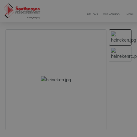
BEL ONS
ONS AANBOD
MENU