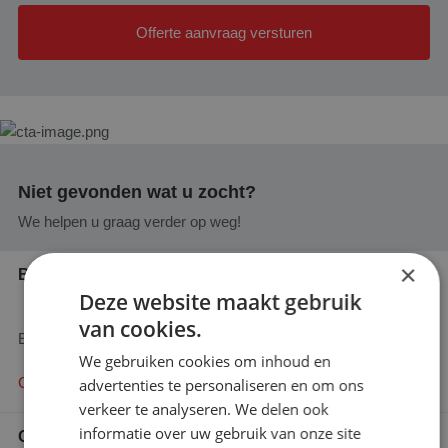
Offerte aanvraag versturen
Niet gevonden wat u zocht?
We helpen u graag verder op weg!
×
Bel ons vandaag nog
Deze website maakt gebruik
+31 (0)76 587 80 61
van cookies.
En wij zullen u adviseren waar mogelijk!
We gebruiken cookies om inhoud en
Contact opnemen
advertenties te personaliseren en om ons
verkeer te analyseren. We delen ook
informatie over uw gebruik van onze site
Offerte aanvragen